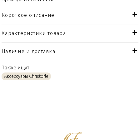
Короткое описание
Характеристики товара
Статуэтка
Тип товара
Christofle
Бренд
Наличие и доставка
Ours
Коллекция
Также ищут:
Франция
Страна производителя
Аксессуары Christofle
Серебро
Материал
55 x 30см
Объем / Размер