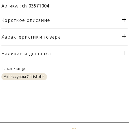
Артикул:
ch-03571004
Короткое описание
Характеристики товара
Канделябр
Тип товара
Christofle
Бренд
Наличие и доставка
Medaillon
Коллекция
Также ищут:
Франция
Страна производителя
Аксессуары Christofle
Серебро
Материал
68 x 35см
Объем / Размер