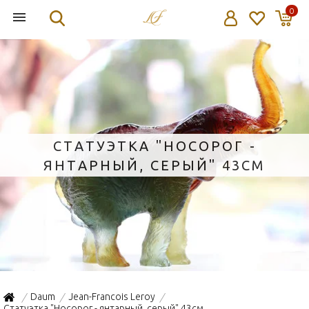
0
СТАТУЭТКА "НОСОРОГ -
ЯНТАРНЫЙ, СЕРЫЙ" 43СМ
Daum
Jean-Francois Leroy
/
/
/
Статуэтка "Носорог - янтарный, серый" 43см