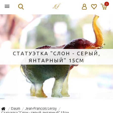
0
СТАТУЭТКА "СЛОН - СЕРЫЙ,
ЯНТАРНЫЙ" 15СМ
Daum
Jean-Francois Leroy
/
/
/
Статуэтка "Слон - серый, янтарный" 15см