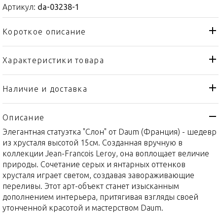
Артикул:
da-03238-1
Короткое описание
Характеристики товара
Статуэтка
Тип товара
Daum
Бренд
Наличие и доставка
Jean-Francois Leroy
Коллекция
Описание
Франция
Страна производителя
Элегантная статуэтка "Слон" от Daum (Франция) - шедевр
Хрусталь
Материал
из хрусталя высотой 15см. Созданная вручную в
15см
Объем / Размер
коллекции Jean-Francois Leroy, она воплощает величие
природы. Сочетание серых и янтарных оттенков
хрусталя играет светом, создавая завораживающие
переливы. Этот арт-объект станет изысканным
дополнением интерьера, притягивая взгляды своей
утонченной красотой и мастерством Daum.