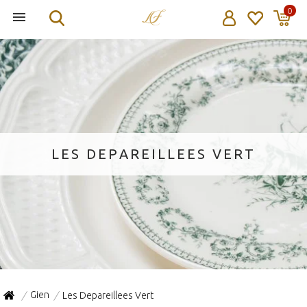
0
LES DEPAREILLEES VERT
Gien
Les Depareillees Vert
/
/