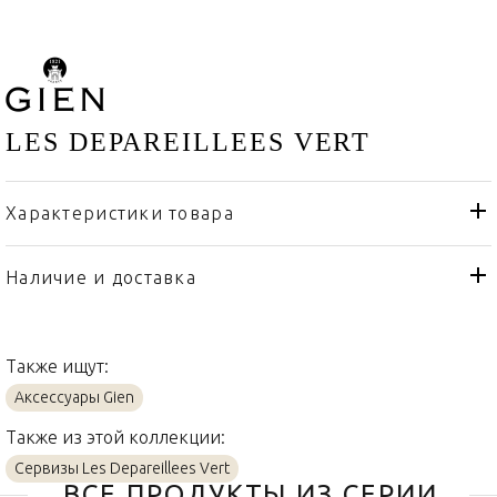
LES DEPAREILLEES VERT
Характеристики товара
Gien
Бренд
Франция
Страна производителя
Наличие и доставка
Акрил, Фаянс, Хлопок
Материал
Также ищут:
Аксессуары Gien
Также из этой коллекции:
Сервизы Les Depareillees Vert
ВСЕ ПРОДУКТЫ ИЗ СЕРИИ