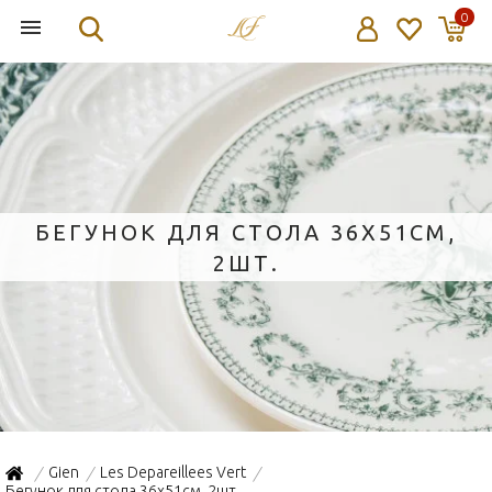
0
БЕГУНОК ДЛЯ СТОЛА 36Х51СМ,
2ШТ.
Gien
Les Depareillees Vert
/
/
/
Бегунок для стола 36х51см, 2шт.