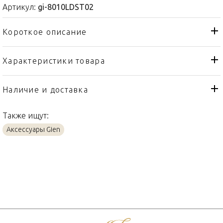
Артикул:
gi-8010LDST02
Короткое описание
Характеристики товара
Бегунок для стола
Тип товара
Gien
Бренд
Наличие и доставка
Les Depareillees Vert
Коллекция
Также ищут:
Франция
Страна производителя
Аксессуары Gien
Хлопок
Материал
36х51см
Объем / Размер