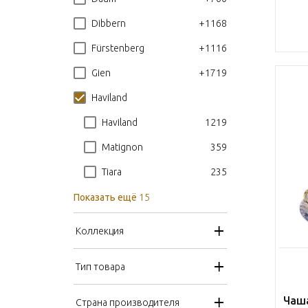
+1168
Dibbern
+1116
Fürstenberg
+1719
Gien
Haviland
1219
Haviland
359
Matignon
235
Tiara
Показать ещё
15
Коллекция
Тип товара
Чаша
Страна производителя