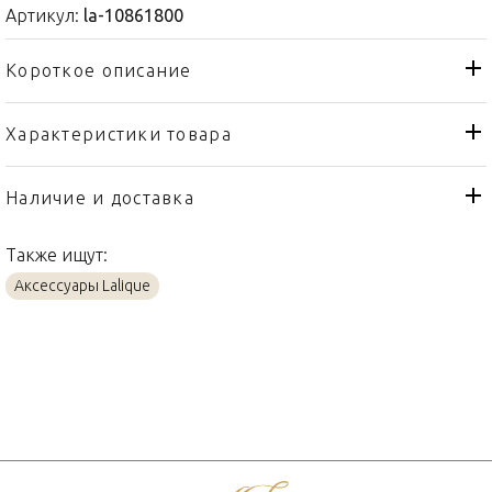
Артикул:
la-10861800
Короткое описание
Характеристики товара
Бра, настенный светильник
Тип товара
Lalique
Бренд
Наличие и доставка
Champs-Elysees
Коллекция
Также ищут:
Франция
Страна производителя
Аксессуары Lalique
Золото, Хрусталь
Материал
28см
Объем / Размер