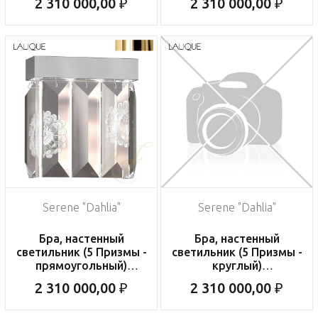
2 310 000,00 ₽
2 310 000,00 ₽
22x12x34см
Serene "Dahlia"
Serene "Dahlia"
Бра, настенный
Бра, настенный
светильник (5 Призмы -
светильник (5 Призмы -
прямоугольный)
круглый)
"Позолоченный"
"Никелированный"
2 310 000,00 ₽
2 310 000,00 ₽
22x12x34см
22x12x34см