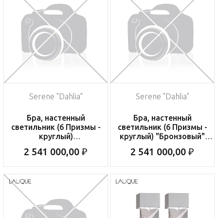
Serene "Dahlia"
Serene "Dahlia"
Бра, настенный
Бра, настенный
светильник (6 Призмы -
светильник (6 Призмы -
круглый)
круглый) "Бронзовый"
"Никелированный"
22x12x34см
2 541 000,00 ₽
2 541 000,00 ₽
22x12x34см