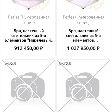
Perles (Нумерованная
Perles (Нумерованная
серия)
серия)
Бра, настенный
Бра, настенный
светильник из 5-и
светильник из 5-и
элементов "Никелевый"
элементов
43,1х16,8х33см
"Позолоченный"
912 450,00 ₽
1 027 950,00 ₽
43,1х16,8х33см