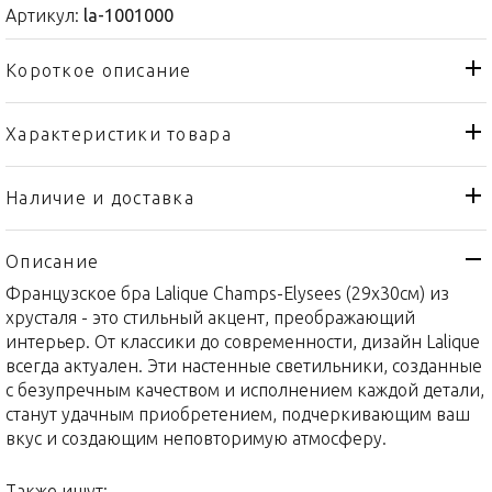
Артикул:
la-1001000
Короткое описание
Характеристики товара
Бра, настенный светильник
Тип товара
Lalique
Бренд
Наличие и доставка
Champs-Elysees
Коллекция
Описание
Франция
Страна производителя
Французское бра Lalique Champs-Elysees (29x30см) из
Хрусталь
Материал
хрусталя - это стильный акцент, преображающий
29x30см
Объем / Размер
интерьер. От классики до современности, дизайн Lalique
всегда актуален. Эти настенные светильники, созданные
с безупречным качеством и исполнением каждой детали,
станут удачным приобретением, подчеркивающим ваш
вкус и создающим неповторимую атмосферу.
Также ищут: