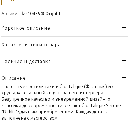
Артикул:
la-10435400+gold
Короткое описание
Характеристики товара
Бра, настенный светильник
Тип товара
Lalique
Бренд
Наличие и доставка
Serene
Коллекция
Описание
Франция
Страна производителя
Настенные светильники и бра Lalique (Франция) из
Золото, Хрусталь
Материал
хрусталя - стильный акцент вашего интерьера.
22x12x34см
Объем / Размер
Безупречное качество и вневременной дизайн, от
классики до современности, делают бра Lalique Serene
"Dahlia" удачным приобретением. Каждая деталь
выполнена с мастерством.