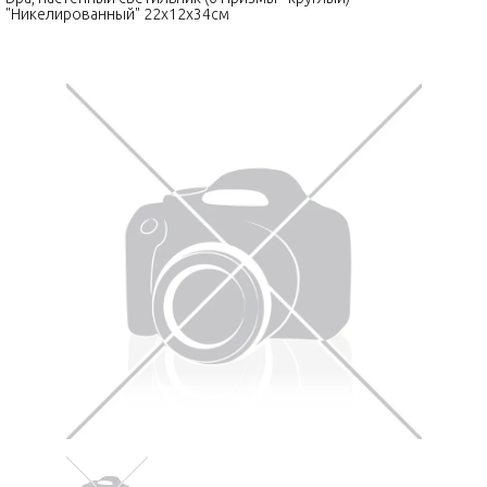
"Никелированный" 22x12x34см