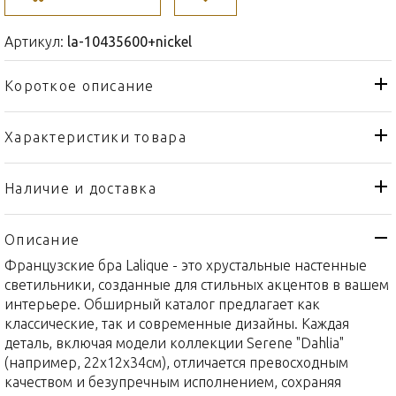
Артикул:
la-10435600+nickel
Короткое описание
Характеристики товара
Бра, настенный светильник
Тип товара
Lalique
Бренд
Наличие и доставка
Serene
Коллекция
Описание
Франция
Страна производителя
Французские бра Lalique - это хрустальные настенные
Хрусталь, Никель
Материал
светильники, созданные для стильных акцентов в вашем
22x12x34см
Объем / Размер
интерьере. Обширный каталог предлагает как
классические, так и современные дизайны. Каждая
деталь, включая модели коллекции Serene "Dahlia"
(например, 22x12x34см), отличается превосходным
качеством и безупречным исполнением, сохраняя