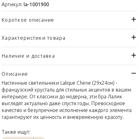
Артикул:
la-1001900
Короткое описание
Характеристики товара
Бра, настенный светильник
Тип товара
Lalique
Бренд
Наличие и доставка
Chene
Коллекция
Описание
Франция
Страна производителя
Настенные светильники Lalique Chene (29x24см) -
Золото, Хрусталь
Материал
французский хрусталь для стильных акцентов в вашем
29x24см
Объем / Размер
интерьере. От классики до модерна, эти бра Лалик
выглядят актуально даже спустя годы. Превосходное
качество и безупречное исполнение каждого элемента
гарантируют их ценность и вневременную красоту.
Также ищут: