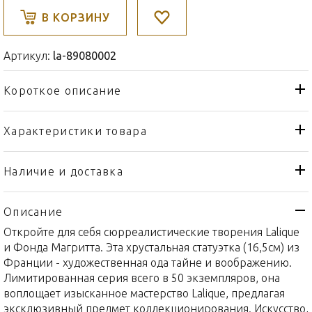
В КОРЗИНУ
Артикул:
la-89080002
Короткое описание
Характеристики товара
Статуэтка
Тип товара
Lalique
Бренд
Наличие и доставка
René Magritte & Lalique
Коллекция
Collaboration
Описание
Франция
Страна производителя
Откройте для себя сюрреалистические творения Lalique
Хрусталь, Мрамор
Материал
и Фонда Магритта. Эта хрустальная статуэтка (16,5см) из
Франции - художественная ода тайне и воображению.
16,5см
Объем / Размер
Лимитированная серия всего в 50 экземпляров, она
воплощает изысканное мастерство Lalique, предлагая
эксклюзивный предмет коллекционирования. Искусство,