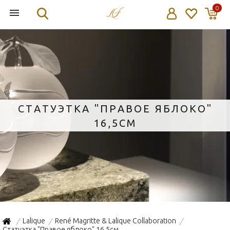
0
СТАТУЭТКА "ПРАВОЕ ЯБЛОКО"
16,5СМ
Lalique
René Magritte & Lalique Collaboration
/
/
/
Статуэтка "Правое яблоко" 16,5см