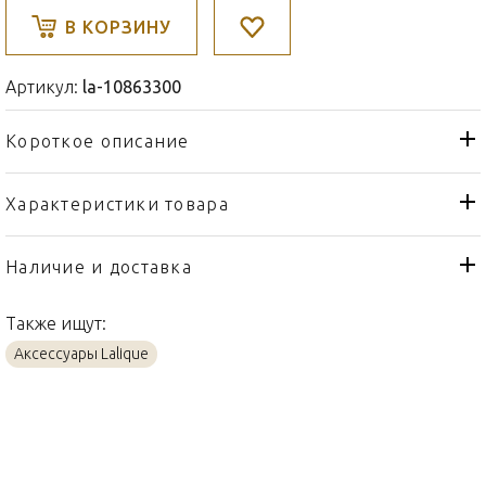
В КОРЗИНУ
Артикул:
la-10863300
Короткое описание
Характеристики товара
Настенное панно
Тип товара
Lalique
Бренд
Наличие и доставка
René Magritte & Lalique
Коллекция
Collaboration
Также ищут:
Франция
Страна производителя
Аксессуары Lalique
Хрусталь
Материал
57х68см
Объем / Размер