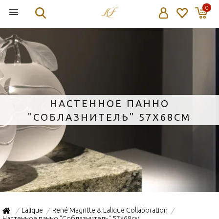
0
НАСТЕННОЕ ПАННО
"СОБЛАЗНИТЕЛЬ" 57Х68СМ
Lalique
René Magritte & Lalique Collaboration
/
/
/
Настенное панно "Соблазнитель" 57х68см