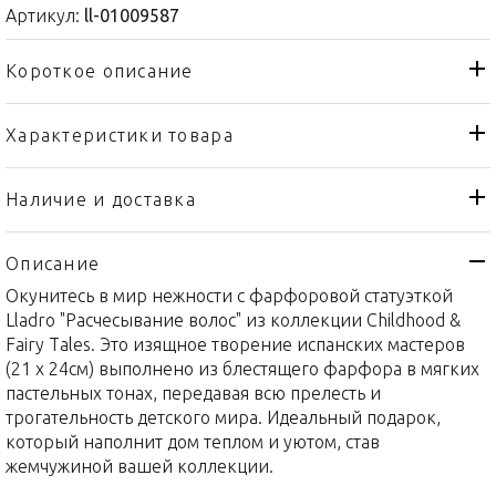
Артикул:
ll-01009587
Короткое описание
Характеристики товара
Статуэтка
Тип товара
Lladro
Бренд
Наличие и доставка
Childhood & Fairy Tales
Коллекция
Описание
Испания
Страна производителя
Окунитесь в мир нежности с фарфоровой статуэткой
Фарфор
Материал
Lladro "Расчесывание волос" из коллекции Childhood &
21 х 24см
Объем / Размер
Fairy Tales. Это изящное творение испанских мастеров
(21 х 24см) выполнено из блестящего фарфора в мягких
пастельных тонах, передавая всю прелесть и
трогательность детского мира. Идеальный подарок,
который наполнит дом теплом и уютом, став
жемчужиной вашей коллекции.