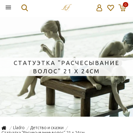
0
СТАТУЭТКА "РАСЧЕСЫВАНИЕ
ВОЛОС" 21 Х 24СМ
Lladro
Детство и сказки
/
/
/
Статуэтка "Расчесывание волос" 21 х 24см