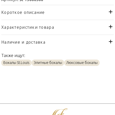
Короткое описание
Характеристики товара
Бокал
Тип товара
St. Louis
Бренд
Наличие и доставка
Folia
Коллекция
Также ищут:
Франция
Страна производителя
Бокалы St.Louis
Элитные бокалы
Люксовые бокалы
Хрусталь
Материал
430мл
Объем / Размер