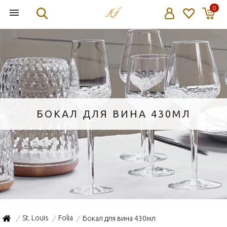
0
БОКАЛ ДЛЯ ВИНА 430МЛ
St. Louis
Folia
Бокал для вина 430мл
/
/
/