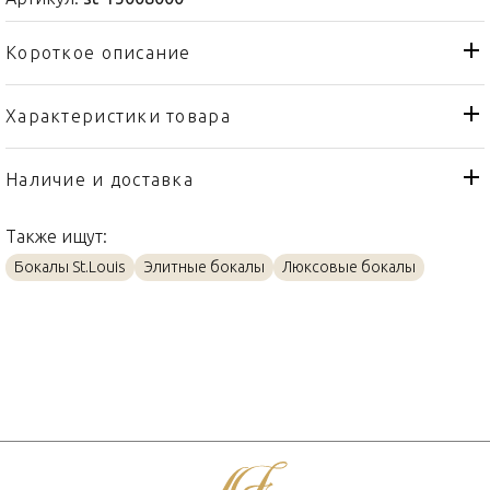
Короткое описание
Характеристики товара
Бокал
Тип товара
St. Louis
Бренд
Наличие и доставка
Folia
Коллекция
Также ищут:
Франция
Страна производителя
Бокалы St.Louis
Элитные бокалы
Люксовые бокалы
Хрусталь
Материал
200мл
Объем / Размер