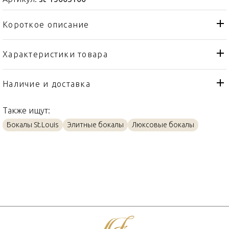
Короткое описание
Характеристики товара
Кувшин
Тип товара
St. Louis
Бренд
Наличие и доставка
Folia
Коллекция
Также ищут:
Франция
Страна производителя
Бокалы St.Louis
Элитные бокалы
Люксовые бокалы
Хрусталь
Материал
1000мл
Объем / Размер