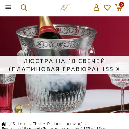
0
ЛЮСТРА НА 18 СВЕЧЕЙ
(ПЛАТИНОВАЯ ГРАВЮРА) 155 X
115СМ
St. Louis
Thistle "Platinum engraving"
/
/
/
Люстра на 18 свечей (Платиновая гравюра) 155 x 115см