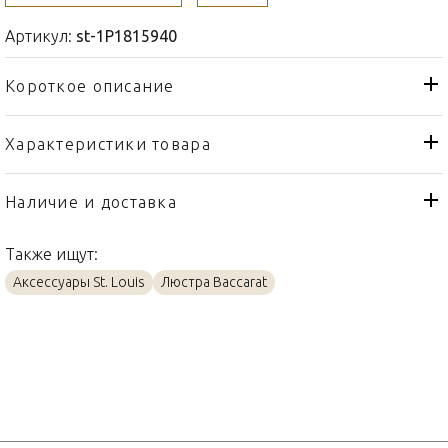
Артикул:
st-1P1815940
Короткое описание
Характеристики товара
Люстра
Тип товара
St. Louis
Бренд
Наличие и доставка
Thistle "Platinum engraving"
Коллекция
Также ищут:
Франция
Страна производителя
Аксессуары St. Louis
Люстра Baccarat
Платин, Хрусталь
Материал
155 x 115см
Объем / Размер