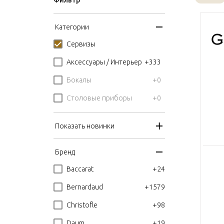
Фильтр
Категории
Сервизы
+333
Аксессуары / Интерьер
+0
Бокалы
+0
Столовые приборы
Показать новинки
Бренд
+24
Baccarat
+1579
Bernardaud
+98
Christofle
+19
Daum