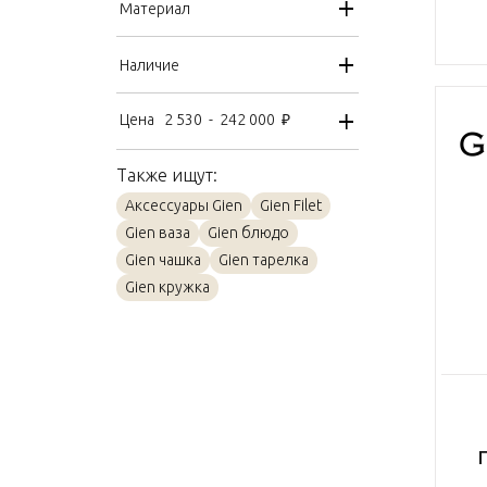
Материал
Наличие
Цена
2 530
-
242 000
₽
Также ищут:
Аксессуары Gien
Gien Filet
Gien ваза
Gien блюдо
Gien чашка
Gien тарелка
Gien кружка