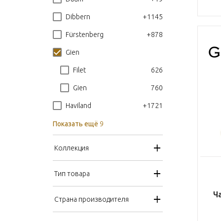
+1145
Dibbern
+878
Fürstenberg
Gien
626
Filet
760
Gien
+1721
Haviland
Показать ещё
9
Коллекция
Тип товара
Ч
Страна производителя