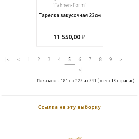
"Fahnen-Form"
Тарелка закусочная 23см
11 550,00 ₽
|<
<
1
2
3
4
5
6
7
8
9
>
>|
Показано с 181 по 225 из 541 (всего 13 страниц)
Ссылка на эту выборку