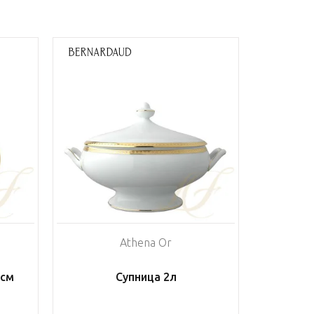
Athena Or
9см
Супница 2л