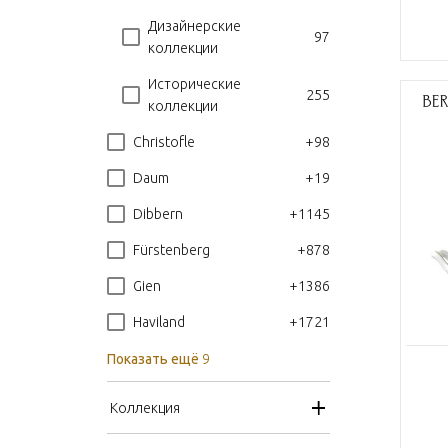
Дизайнерские
97
коллекции
Исторические
255
коллекции
+98
Christofle
+19
Daum
+1145
Dibbern
+878
Fürstenberg
+1386
Gien
+1721
Haviland
Показать ещё
9
Коллекция