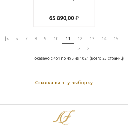
65 890,00 ₽
|<
<
7
8
9
10
11
12
13
14
15
>
>|
Показано с 451 по 495 из 1021 (всего 23 страниц)
Ссылка на эту выборку