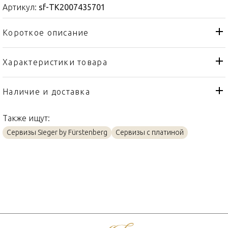
Артикул:
sf-TK2007435701
Короткое описание
Характеристики товара
Чайник
Тип товара
Sieger by Fürstenberg
Бренд
Наличие и доставка
My China! Stella Platinum
Коллекция
Также ищут:
Германия
Страна производителя
Сервизы Sieger by Fürstenberg
Сервизы с платиной
Фарфор, Платин
Материал
1,2л
Объем / Размер