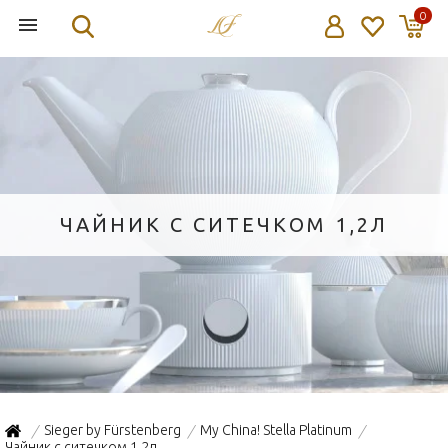
0
ЧАЙНИК С СИТЕЧКОМ 1,2Л
Sieger by Fürstenberg
My China! Stella Platinum
/
/
/
Чайник с ситечком 1,2л