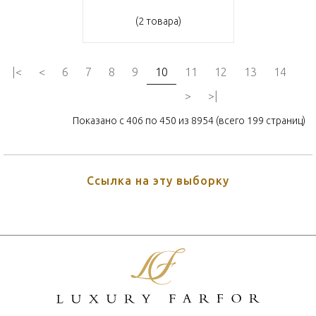
(2 товара)
|<
<
6
7
8
9
10
11
12
13
14
>
>|
Показано с 406 по 450 из 8954 (всего 199 страниц)
Ссылка на эту выборку