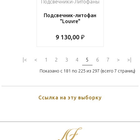
Подсвечники-Литофаны
Подсвечник-литофан
"Louvre"
9 130,00 ₽
|<
<
1
2
3
4
5
6
7
>
>|
Показано с 181 по 225 из 297 (всего 7 страниц)
Ссылка на эту выборку