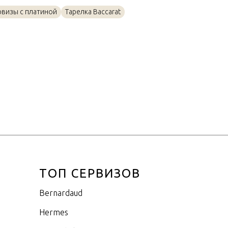
Платин, Фарфор
рвизы с платиной
Тарелка Baccarat
21см
ТОП СЕРВИЗОВ
Bernardaud
Hermes