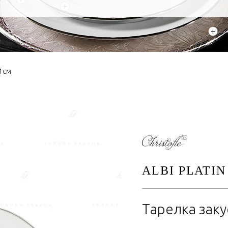
+
+
21см
ALBI PLATIN
Тарелка зак