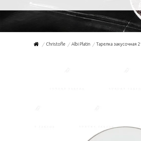
Christofle
Albi Platin
Тарелка закусочная 
/
/
/