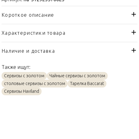
Короткое описание
Характеристики товара
Тарелка
Тип товара
Haviland
Бренд
Наличие и доставка
Marthe
Коллекция
Также ищут:
Франция
Страна производителя
Сервизы с золотом
Чайные сервизы с золотом
Фарфор, Золото
Материал
столовые сервизы с золотом
Тарелка Baccarat
31см
Объем / Размер
Сервизы Haviland