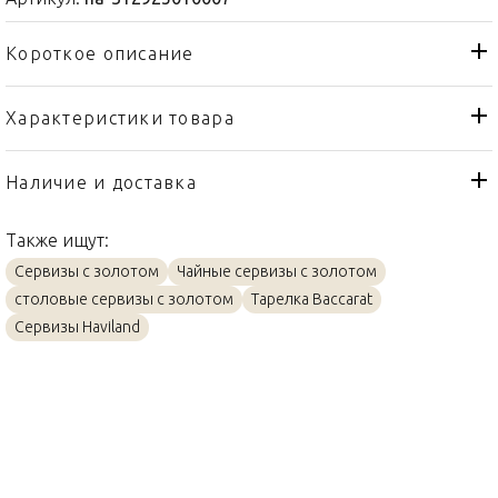
Короткое описание
Характеристики товара
Тарелка
Тип товара
Haviland
Бренд
Наличие и доставка
Marthe
Коллекция
Также ищут:
Франция
Страна производителя
Сервизы с золотом
Чайные сервизы с золотом
Золото, Фарфор
Материал
столовые сервизы с золотом
Тарелка Baccarat
22см
Объем / Размер
Сервизы Haviland