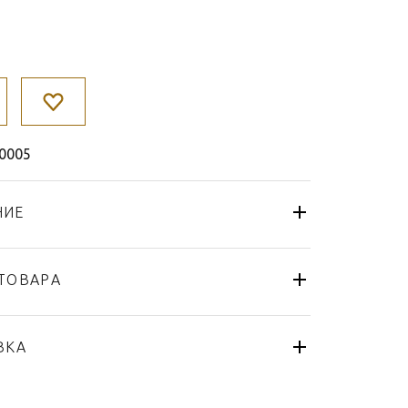
0005
НИЕ
ТОВАРА
Тарелка
Haviland
ВКА
Marthe
Франция
я