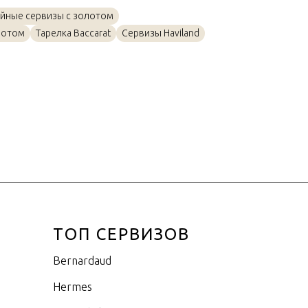
Золото, Фарфор
йные сервизы с золотом
23,5см
лотом
Тарелка Baccarat
Сервизы Haviland
ТОП СЕРВИЗОВ
Bernardaud
Hermes