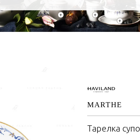
+
+
+
MARTHE
Тарелка супо