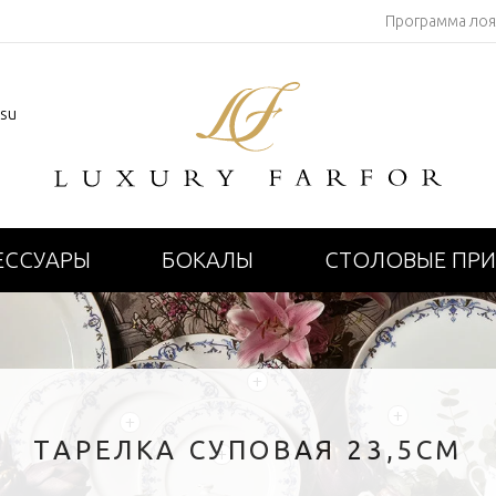
Программа ло
.su
ЕССУАРЫ
БОКАЛЫ
СТОЛОВЫЕ ПР
+
+
+
ТАРЕЛКА СУПОВАЯ 23,5СМ
+