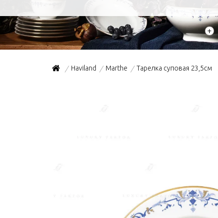
+
Haviland
Marthe
Тарелка суповая 23,5см
/
/
/