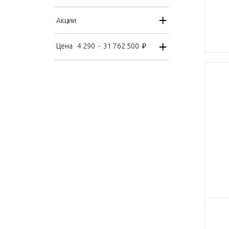
Акции
Цена
4 290
-
31 762 500
₽