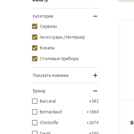
Фильтр
Категории
Сервизы
Аксессуары / Интерьер
Бокалы
Столовые приборы
Показать новинки
Бренд
+582
Baccarat
+1864
Bernardaud
В
+2674
Christofle
+760
Daum