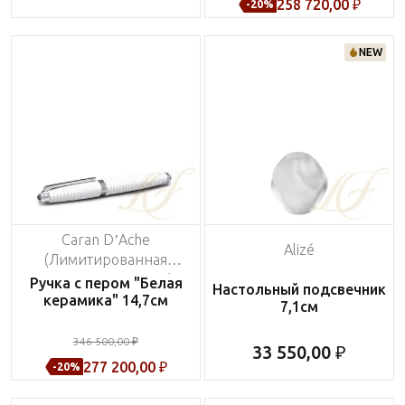
258 720,00 ₽
-20%
NEW
Caran D’Ache
Alizé
(Лимитированная
серия на 999 пред.)
Ручка с пером "Белая
Настольный подсвечник
керамика" 14,7см
7,1см
346 500,00 ₽
33 550,00 ₽
277 200,00 ₽
-20%