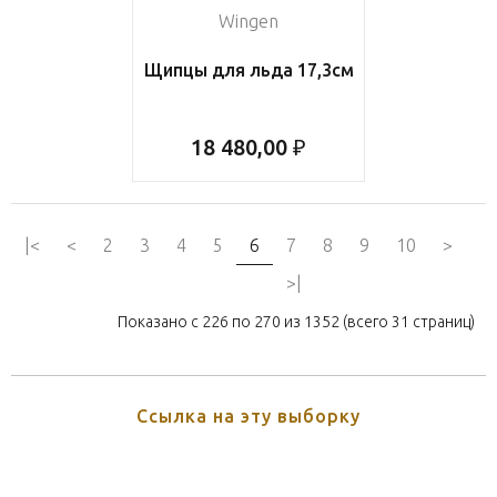
Wingen
Щипцы для льда 17,3см
18 480,00 ₽
|<
<
2
3
4
5
6
7
8
9
10
>
>|
Показано с 226 по 270 из 1352 (всего 31 страниц)
Ссылка на эту выборку