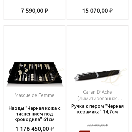
7 590,00 ₽
15 070,00 ₽
Caran D’Ache
Masque de Femme
(Лимитированная
серия на 999 пред.)
Ручка с пером "Черная
Нарды "Черная кожа с
керамика" 14,7см
тисненнием под
крокодила" 61см
323 400,00 ₽
1 176 450,00 ₽