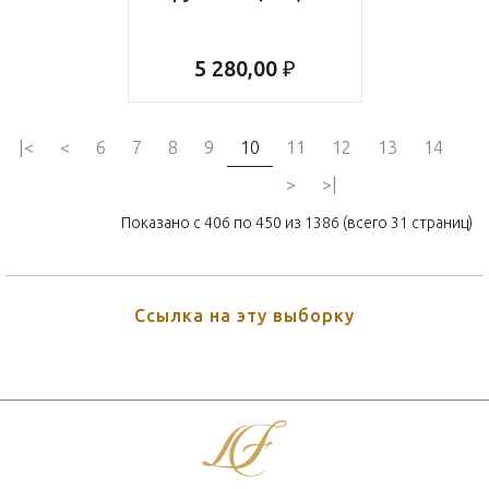
5 280,00 ₽
|<
<
6
7
8
9
10
11
12
13
14
>
>|
Показано с 406 по 450 из 1386 (всего 31 страниц)
Ссылка на эту выборку