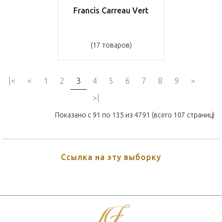
Francis Carreau Vert
(17 товаров)
|<
<
1
2
3
4
5
6
7
8
9
>
>|
Показано с 91 по 135 из 4791 (всего 107 страниц)
Ссылка на эту выборку