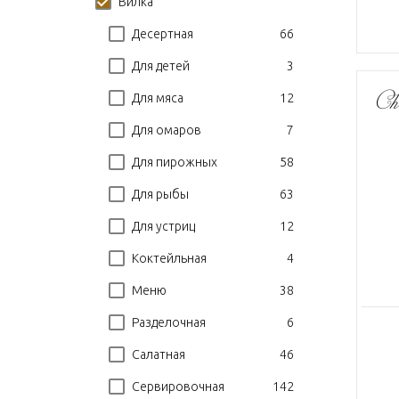
Вилка
66
Десертная
3
Для детей
12
Для мяса
7
Для омаров
58
Для пирожных
63
Для рыбы
12
Для устриц
4
Коктейльная
38
Меню
6
Разделочная
46
Салатная
142
Сервировочная