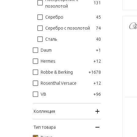
131
позолотой
45
Серебро
74
Серебро с позолотой
40
Сталь
+1
Daum
+12
Hermes
+1678
Robbe & Berking
+12
Rosenthal Versace
+96
VB
Коллекция
Тип товара