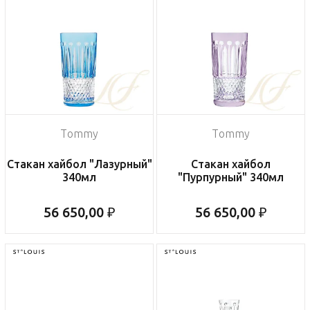
Tommy
Tommy
Стакан хайбол "Лазурный"
Стакан хайбол
340мл
"Пурпурный" 340мл
56 650,00 ₽
56 650,00 ₽