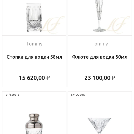
Tommy
Tommy
Стопка для водки 58мл
Флюте для водки 50мл
15 620,00 ₽
23 100,00 ₽