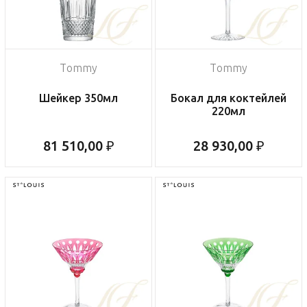
Tommy
Tommy
Шейкер 350мл
Бокал для коктейлей
220мл
81 510,00 ₽
28 930,00 ₽