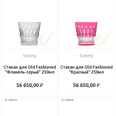
Tommy
Tommy
Стакан для Old Fashioned
Стакан для Old Fashioned
"Фланель-серый" 250мл
"Красный" 250мл
56 650,00 ₽
56 650,00 ₽