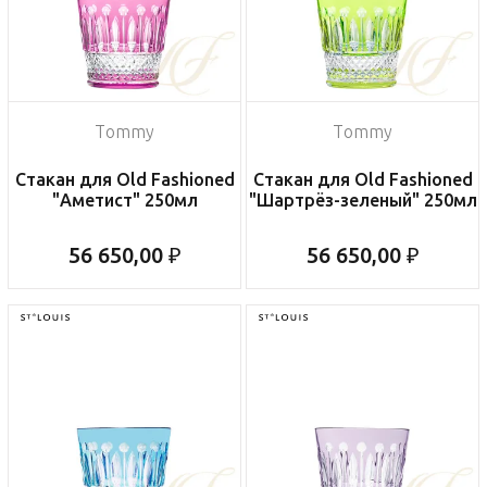
Tommy
Tommy
Стакан для Old Fashioned
Стакан для Old Fashioned
"Аметист" 250мл
"Шартрёз-зеленый" 250мл
56 650,00 ₽
56 650,00 ₽