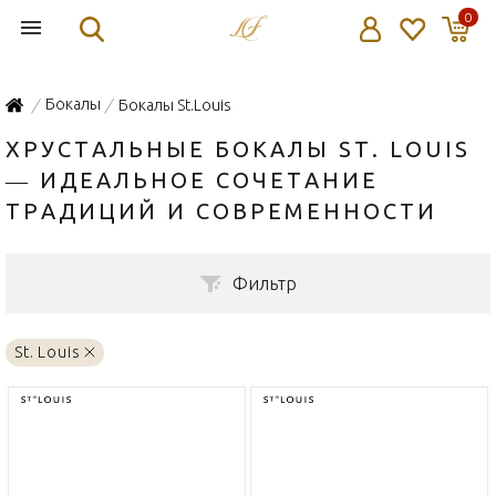
0
Бокалы
Бокалы St.Louis
/
/
ХРУСТАЛЬНЫЕ БОКАЛЫ ST. LOUIS
— ИДЕАЛЬНОЕ СОЧЕТАНИЕ
ТРАДИЦИЙ И СОВРЕМЕННОСТИ
Фильтр
St. Louis