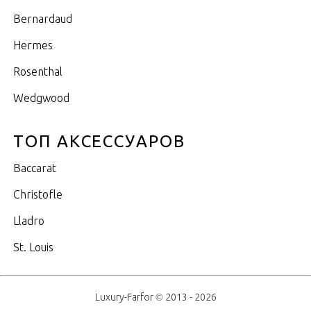
Bernardaud
Hermes
Rosenthal
Wedgwood
ТОП АКСЕССУАРОВ
Baccarat
Christofle
Lladro
St. Louis
Luxury-Farfor © 2013 - 2026