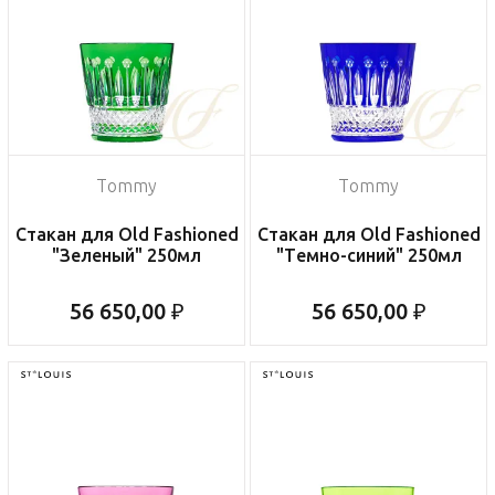
Tommy
Tommy
Стакан для Old Fashioned
Стакан для Old Fashioned
"Зеленый" 250мл
"Темно-синий" 250мл
56 650,00 ₽
56 650,00 ₽