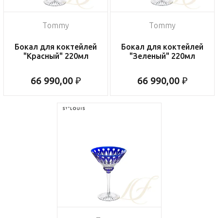
Tommy
Tommy
Бокал для коктейлей
Бокал для коктейлей
"Красный" 220мл
"Зеленый" 220мл
66 990,00 ₽
66 990,00 ₽