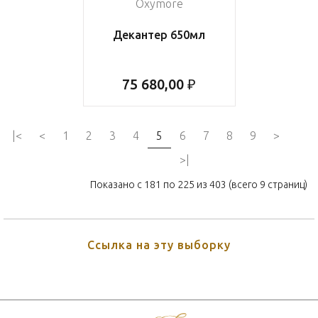
Oxymore
Декантер 650мл
75 680,00 ₽
|<
<
1
2
3
4
5
6
7
8
9
>
>|
Показано с 181 по 225 из 403 (всего 9 страниц)
Ссылка на эту выборку